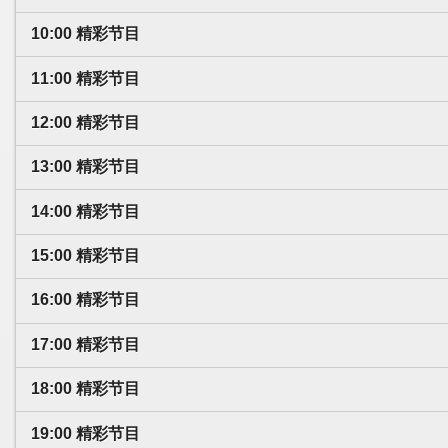
10:00 精彩节目
11:00 精彩节目
12:00 精彩节目
13:00 精彩节目
14:00 精彩节目
15:00 精彩节目
16:00 精彩节目
17:00 精彩节目
18:00 精彩节目
19:00 精彩节目