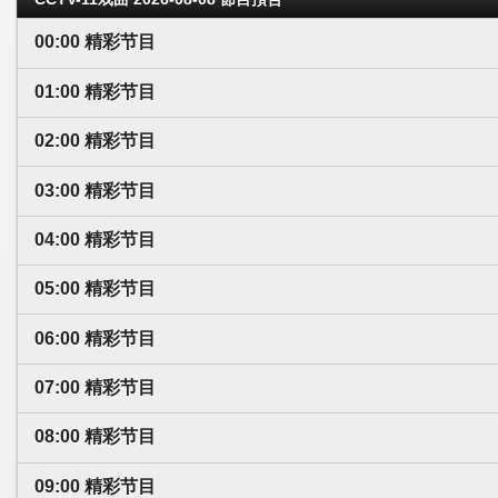
00:00 精彩节目
01:00 精彩节目
02:00 精彩节目
03:00 精彩节目
04:00 精彩节目
05:00 精彩节目
06:00 精彩节目
07:00 精彩节目
08:00 精彩节目
09:00 精彩节目