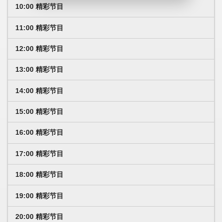
10:00 精彩节目
11:00 精彩节目
12:00 精彩节目
13:00 精彩节目
14:00 精彩节目
15:00 精彩节目
16:00 精彩节目
17:00 精彩节目
18:00 精彩节目
19:00 精彩节目
20:00 精彩节目