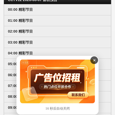
00:00 精彩节目
01:00 精彩节目
02:00 精彩节目
03:00 精彩节目
04:00 精彩节目
×
05:00 精彩节目
06:00 精彩节目
07:00 精彩节目
08:00 精彩节目
09:00 精彩节目
16 秒后自动关闭