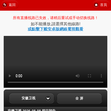
返回
首頁
所有直播线路已失效，请稍后重试或手动切换线路！
如不能播放,請選擇其他線路!
或點擊下載安卓版網絡電視觀看
安徽卫视
全 屏
安徽卫视 2026-08-08 節目預告