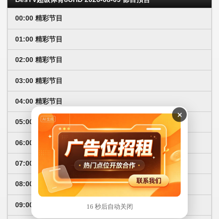
00:00 精彩节目
01:00 精彩节目
02:00 精彩节目
03:00 精彩节目
04:00 精彩节目
×
05:00 精彩节目
06:00 精彩节目
07:00 精彩节目
08:00 精彩节目
09:00 精彩节目
16 秒后自动关闭