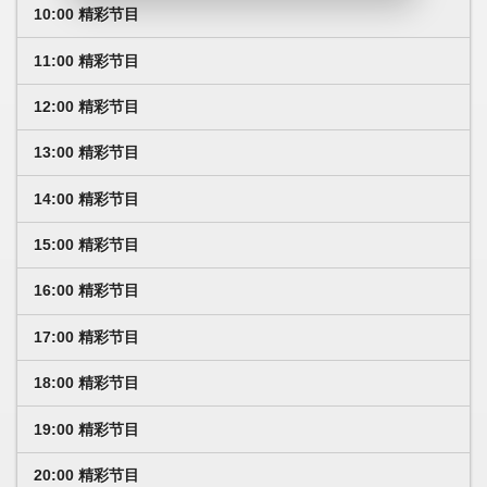
10:00 精彩节目
11:00 精彩节目
12:00 精彩节目
13:00 精彩节目
14:00 精彩节目
15:00 精彩节目
16:00 精彩节目
17:00 精彩节目
18:00 精彩节目
19:00 精彩节目
20:00 精彩节目