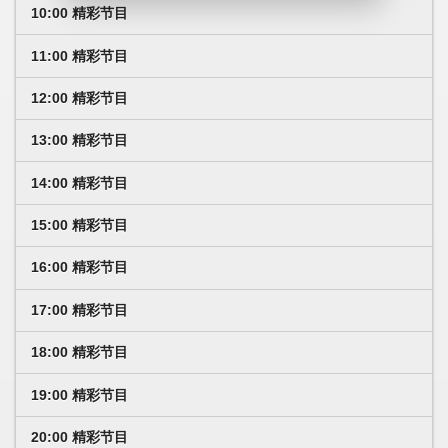
10:00 精彩节目
11:00 精彩节目
12:00 精彩节目
13:00 精彩节目
14:00 精彩节目
15:00 精彩节目
16:00 精彩节目
17:00 精彩节目
18:00 精彩节目
19:00 精彩节目
20:00 精彩节目