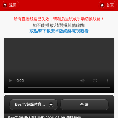
返回
首頁
所有直播线路已失效，请稍后重试或手动切换线路！
如不能播放,請選擇其他線路!
或點擊下載安卓版網絡電視觀看
BesTV超级体育5UHD
全 屏
BesTV超级体育5UHD 2026-08-09 節目預告