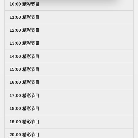
10:00 精彩节目
11:00 精彩节目
12:00 精彩节目
13:00 精彩节目
14:00 精彩节目
15:00 精彩节目
16:00 精彩节目
17:00 精彩节目
18:00 精彩节目
19:00 精彩节目
20:00 精彩节目