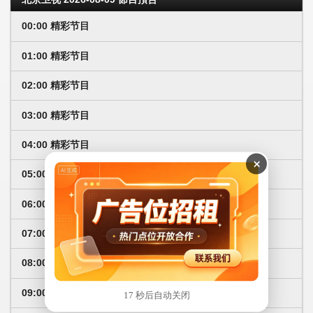
00:00 精彩节目
01:00 精彩节目
02:00 精彩节目
03:00 精彩节目
04:00 精彩节目
×
05:00 精彩节目
06:00 精彩节目
07:00 精彩节目
08:00 精彩节目
09:00 精彩节目
17 秒后自动关闭