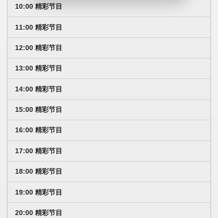
10:00 精彩节目
11:00 精彩节目
12:00 精彩节目
13:00 精彩节目
14:00 精彩节目
15:00 精彩节目
16:00 精彩节目
17:00 精彩节目
18:00 精彩节目
19:00 精彩节目
20:00 精彩节目