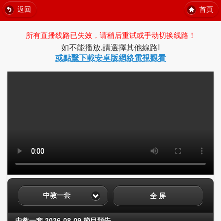
返回
首頁
所有直播线路已失效，请稍后重试或手动切换线路！
如不能播放,請選擇其他線路!
或點擊下載安卓版網絡電視觀看
中教一套
全 屏
中教一套 2026-08-09 節目預告