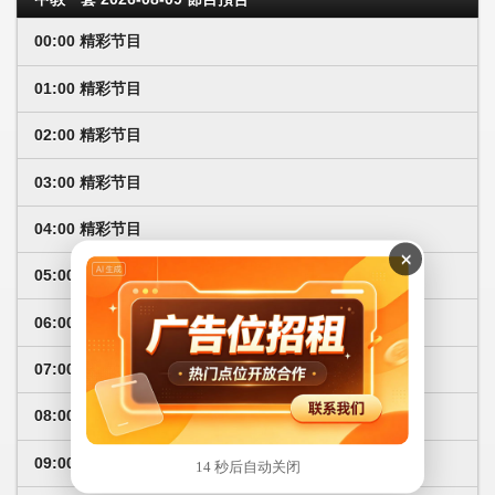
00:00 精彩节目
01:00 精彩节目
02:00 精彩节目
03:00 精彩节目
04:00 精彩节目
×
05:00 精彩节目
06:00 精彩节目
07:00 精彩节目
08:00 精彩节目
09:00 精彩节目
14 秒后自动关闭