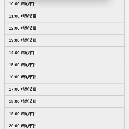
10:00 精彩节目
11:00 精彩节目
12:00 精彩节目
13:00 精彩节目
14:00 精彩节目
15:00 精彩节目
16:00 精彩节目
17:00 精彩节目
18:00 精彩节目
19:00 精彩节目
20:00 精彩节目