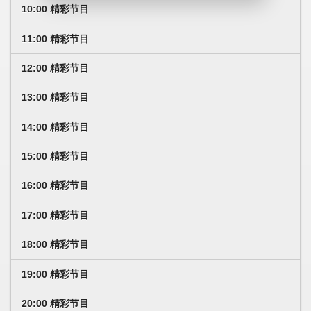
10:00 精彩节目
11:00 精彩节目
12:00 精彩节目
13:00 精彩节目
14:00 精彩节目
15:00 精彩节目
16:00 精彩节目
17:00 精彩节目
18:00 精彩节目
19:00 精彩节目
20:00 精彩节目