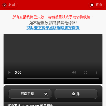
返回
首頁
所有直播线路已失效，请稍后重试或手动切换线路！
如不能播放,請選擇其他線路!
或點擊下載安卓版網絡電視觀看
河南卫视
全 屏
河南卫视 2026-08-09 節目預告