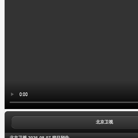
北京卫视
北京卫视 2026-08-07 節目預告