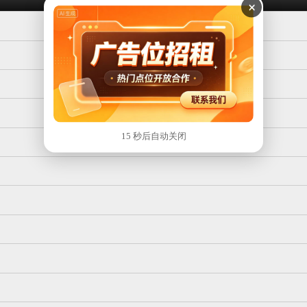
×
15 秒后自动关闭