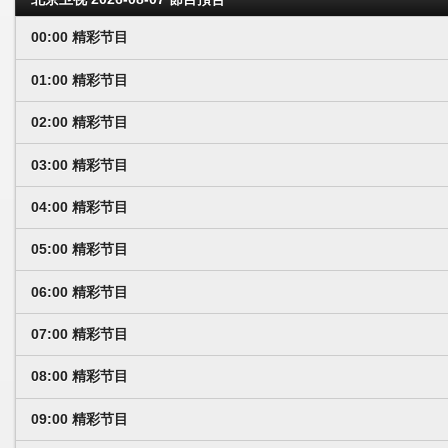
00:00 精彩节目
01:00 精彩节目
02:00 精彩节目
03:00 精彩节目
04:00 精彩节目
05:00 精彩节目
06:00 精彩节目
07:00 精彩节目
08:00 精彩节目
09:00 精彩节目