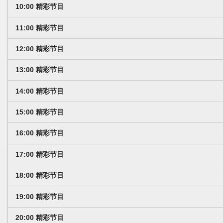
10:00 精彩节目
11:00 精彩节目
12:00 精彩节目
13:00 精彩节目
14:00 精彩节目
15:00 精彩节目
16:00 精彩节目
17:00 精彩节目
18:00 精彩节目
19:00 精彩节目
20:00 精彩节目