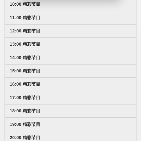
10:00 精彩节目
11:00 精彩节目
12:00 精彩节目
13:00 精彩节目
14:00 精彩节目
15:00 精彩节目
16:00 精彩节目
17:00 精彩节目
18:00 精彩节目
19:00 精彩节目
20:00 精彩节目