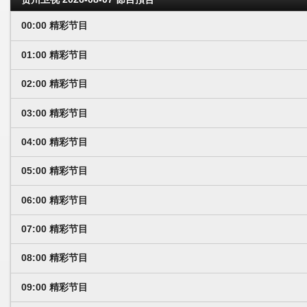
00:00 精彩节目
01:00 精彩节目
02:00 精彩节目
03:00 精彩节目
04:00 精彩节目
05:00 精彩节目
06:00 精彩节目
07:00 精彩节目
08:00 精彩节目
09:00 精彩节目