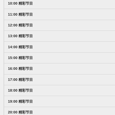
10:00 精彩节目
11:00 精彩节目
12:00 精彩节目
13:00 精彩节目
14:00 精彩节目
15:00 精彩节目
16:00 精彩节目
17:00 精彩节目
18:00 精彩节目
19:00 精彩节目
20:00 精彩节目