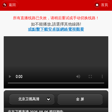
返回
首頁
所有直播线路已失效，请稍后重试或手动切换线路！
如不能播放,請選擇其他線路!
或點擊下載安卓版網絡電視觀看
北京卫视高清
全 屏
北京卫视高清 2026-08-06 節目預告