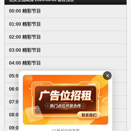
00:00 精彩节目
01:00 精彩节目
02:00 精彩节目
03:00 精彩节目
04:00 精彩节目
×
05:00 精彩节目
06:00 精彩节目
07:00 精彩节目
08:00 精彩节目
09:00 精彩节目
12 秒后自动关闭