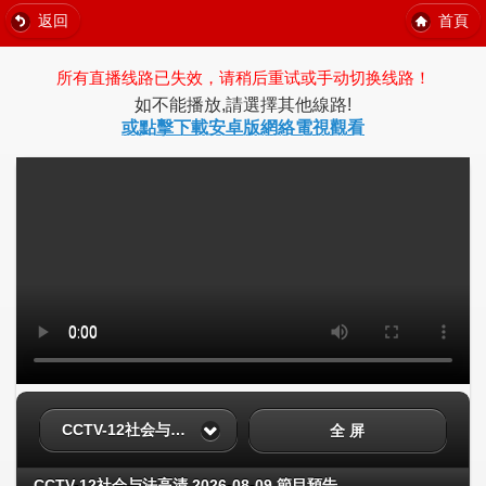
返回
首頁
所有直播线路已失效，请稍后重试或手动切换线路！
如不能播放,請選擇其他線路!
或點擊下載安卓版網絡電視觀看
CCTV-12社会与法高清
全 屏
CCTV-12社会与法高清 2026-08-09 節目預告