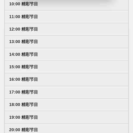
10:00 精彩节目
11:00 精彩节目
12:00 精彩节目
13:00 精彩节目
14:00 精彩节目
15:00 精彩节目
16:00 精彩节目
17:00 精彩节目
18:00 精彩节目
19:00 精彩节目
20:00 精彩节目