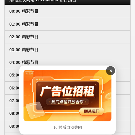
00:00 精彩节目
01:00 精彩节目
02:00 精彩节目
03:00 精彩节目
04:00 精彩节目
×
05:00 精彩节目
06:00 精彩节目
07:00 精彩节目
08:00 精彩节目
09:00 精彩节目
16 秒后自动关闭