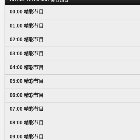
00:00 精彩节目
01:00 精彩节目
02:00 精彩节目
03:00 精彩节目
04:00 精彩节目
05:00 精彩节目
06:00 精彩节目
07:00 精彩节目
08:00 精彩节目
09:00 精彩节目