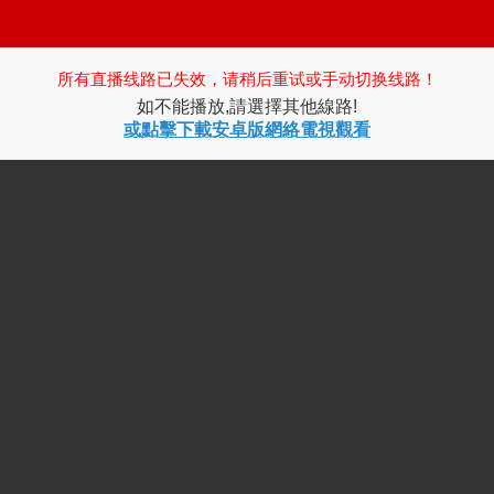
所有直播线路已失效，请稍后重试或手动切换线路！
如不能播放,請選擇其他線路!
或點擊下載安卓版網絡電視觀看