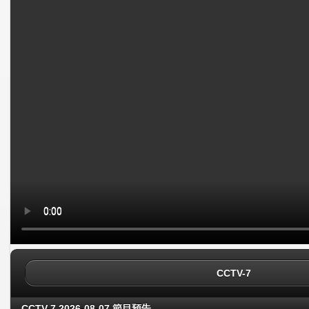
CCTV-7
CCTV-7 2026-08-07 節目預告