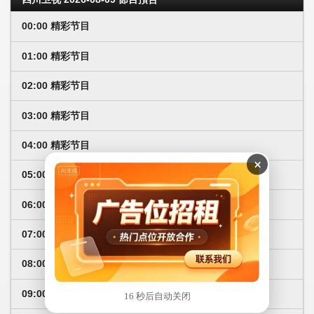
00:00 精彩节目
01:00 精彩节目
02:00 精彩节目
03:00 精彩节目
04:00 精彩节目
×
05:00 精彩节目
06:00 精彩节目
07:00 精彩节目
08:00 精彩节目
09:00 精彩节目
16 秒后自动关闭