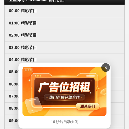
00:00 精彩节目
01:00 精彩节目
02:00 精彩节目
03:00 精彩节目
04:00 精彩节目
×
05:00 精彩节目
06:00 精彩节目
07:00 精彩节目
08:00 精彩节目
09:00 精彩节目
16 秒后自动关闭