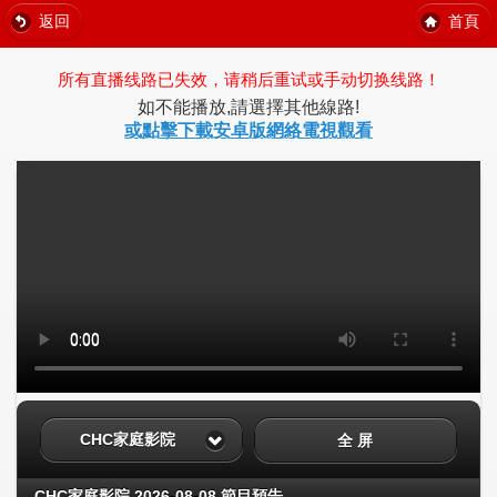
返回
首頁
所有直播线路已失效，请稍后重试或手动切换线路！
如不能播放,請選擇其他線路!
或點擊下載安卓版網絡電視觀看
CHC家庭影院
全 屏
CHC家庭影院 2026-08-08 節目預告