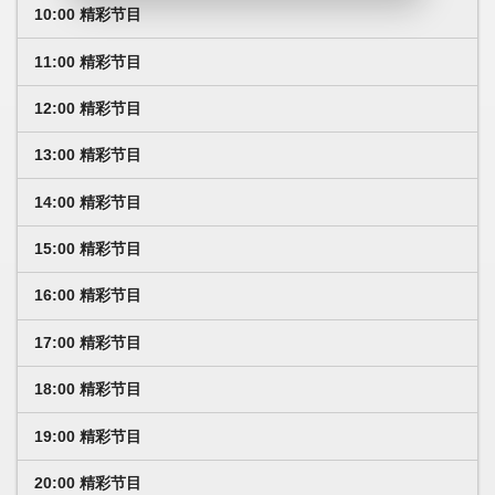
10:00 精彩节目
11:00 精彩节目
12:00 精彩节目
13:00 精彩节目
14:00 精彩节目
15:00 精彩节目
16:00 精彩节目
17:00 精彩节目
18:00 精彩节目
19:00 精彩节目
20:00 精彩节目