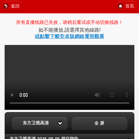
返回
首頁
所有直播线路已失效，请稍后重试或手动切换线路！
如不能播放,請選擇其他線路!
或點擊下載安卓版網絡電視觀看
东方卫视高清
全 屏
东方卫视高清 2026-08-06 節目預告