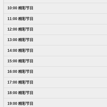
10:00 精彩节目
11:00 精彩节目
12:00 精彩节目
13:00 精彩节目
14:00 精彩节目
15:00 精彩节目
16:00 精彩节目
17:00 精彩节目
18:00 精彩节目
19:00 精彩节目