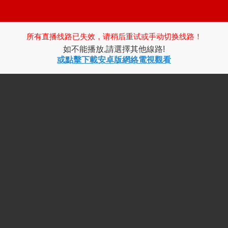
所有直播线路已失效，请稍后重试或手动切换线路！
如不能播放,請選擇其他線路!
或點擊下載安卓版網絡電視觀看