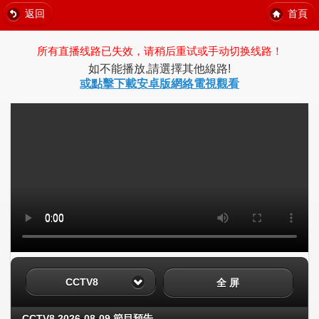
返回
首頁
所有直播线路已失效，请稍后重试或手动切换线路！
如不能播放,請選擇其他線路!
或點擊下載安卓版網絡電視觀看
CCTV8
全 屏
CCTV8 2026-08-09 節目預告