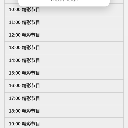
10:00 精彩节目
11:00 精彩节目
12:00 精彩节目
13:00 精彩节目
14:00 精彩节目
15:00 精彩节目
16:00 精彩节目
17:00 精彩节目
18:00 精彩节目
19:00 精彩节目