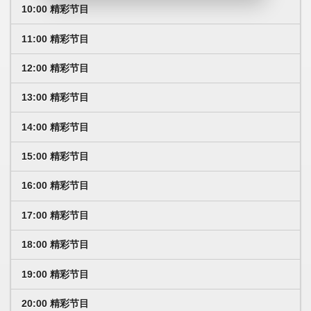
10:00 精彩节目
11:00 精彩节目
12:00 精彩节目
13:00 精彩节目
14:00 精彩节目
15:00 精彩节目
16:00 精彩节目
17:00 精彩节目
18:00 精彩节目
19:00 精彩节目
20:00 精彩节目