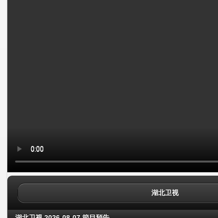
湖北卫视
湖北卫视 2026-08-07 節目預告