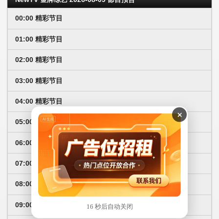
00:00 精彩节目
01:00 精彩节目
02:00 精彩节目
03:00 精彩节目
04:00 精彩节目
×
05:00 精彩节目
06:00 精彩节目
07:00 精彩节目
08:00 精彩节目
09:00 精彩节目
16 秒后自动关闭