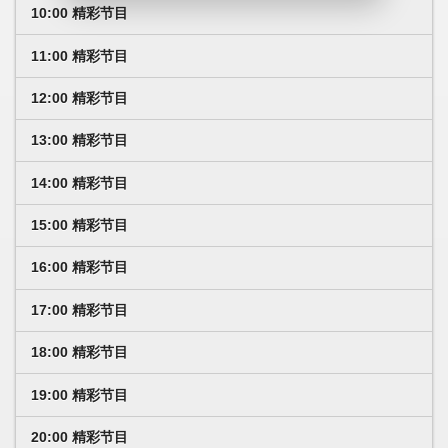
10:00 精彩节目
11:00 精彩节目
12:00 精彩节目
13:00 精彩节目
14:00 精彩节目
15:00 精彩节目
16:00 精彩节目
17:00 精彩节目
18:00 精彩节目
19:00 精彩节目
20:00 精彩节目