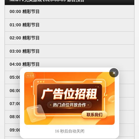
00:00 精彩节目
01:00 精彩节目
02:00 精彩节目
03:00 精彩节目
04:00 精彩节目
×
05:00 精彩节目
06:00 精彩节目
07:00 精彩节目
08:00 精彩节目
09:00 精彩节目
16 秒后自动关闭