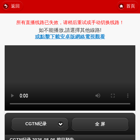
返回
首頁
所有直播线路已失效，请稍后重试或手动切换线路！
如不能播放,請選擇其他線路!
或點擊下載安卓版網絡電視觀看
CGTN纪录
全 屏
CGTN纪录 2026-08-06 節目預告