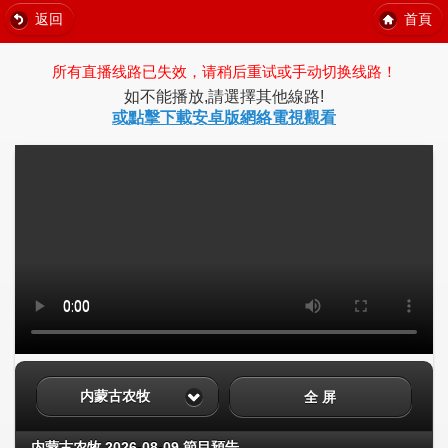
返回
首頁
所有直播线路已失效，请稍后重试或手动切换线路！
如不能播放,請選擇其他線路!
或點擊下載安卓版網絡電視觀看
内蒙古农牧
全 屏
内蒙古农牧 2026-08-09 節目預告