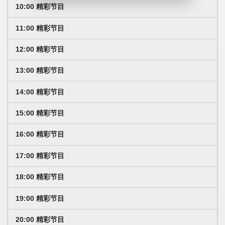
10:00 精彩节目
11:00 精彩节目
12:00 精彩节目
13:00 精彩节目
14:00 精彩节目
15:00 精彩节目
16:00 精彩节目
17:00 精彩节目
18:00 精彩节目
19:00 精彩节目
20:00 精彩节目