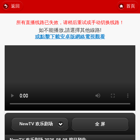
返回
首頁
所有直播线路已失效，请稍后重试或手动切换线路！
如不能播放,請選擇其他線路!
或點擊下載安卓版網絡電視觀看
NewTV 欢乐剧场
全 屏
NewTV 欢乐剧场 2026-08-08 節目預告