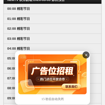
00:00 精彩节目
01:00 精彩节目
02:00 精彩节目
03:00 精彩节目
04:00 精彩节目
×
05:00 精彩节目
06:00 精彩节目
07:00 精彩节目
08:00 精彩节目
09:00 精彩节目
15 秒后自动关闭