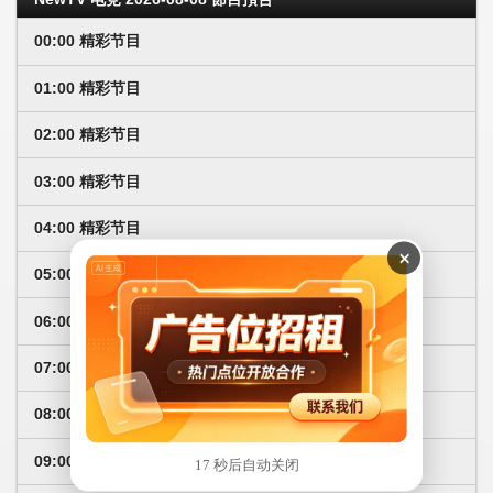
00:00 精彩节目
01:00 精彩节目
02:00 精彩节目
03:00 精彩节目
04:00 精彩节目
×
05:00 精彩节目
06:00 精彩节目
07:00 精彩节目
08:00 精彩节目
09:00 精彩节目
17 秒后自动关闭