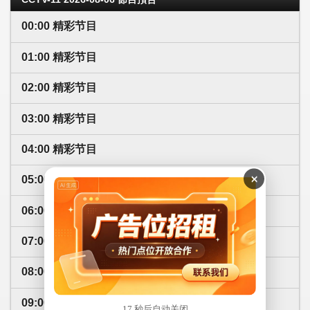
00:00 精彩节目
01:00 精彩节目
02:00 精彩节目
03:00 精彩节目
04:00 精彩节目
×
05:00 精彩节目
06:00 精彩节目
07:00 精彩节目
08:00 精彩节目
09:00 精彩节目
17 秒后自动关闭