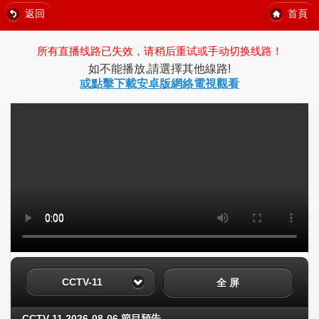
返回
首頁
所有直播线路已失效，请稍后重试或手动切换线路！
如不能播放,請選擇其他線路!
或點擊下載安卓版網絡電視觀看
CCTV-11
全 屏
CCTV-11 2026-08-06 節目預告