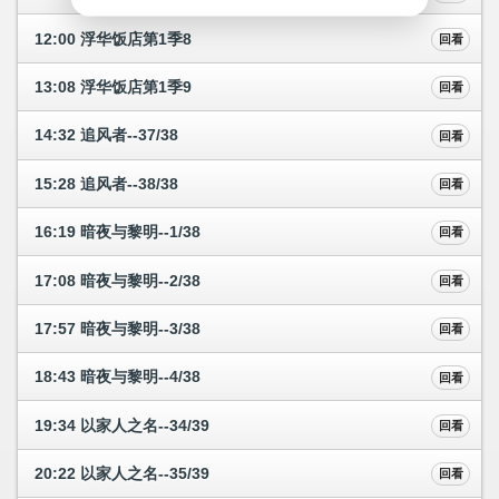
12:00 浮华饭店第1季8
回看
13:08 浮华饭店第1季9
回看
14:32 追风者--37/38
回看
15:28 追风者--38/38
回看
16:19 暗夜与黎明--1/38
回看
17:08 暗夜与黎明--2/38
回看
17:57 暗夜与黎明--3/38
回看
18:43 暗夜与黎明--4/38
回看
19:34 以家人之名--34/39
回看
20:22 以家人之名--35/39
回看