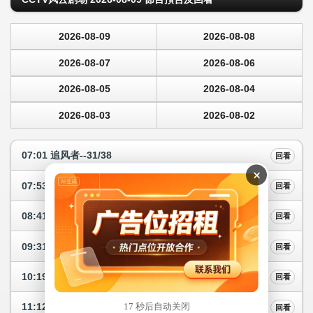
2026-08-09
2026-08-08
2026-08-07
2026-08-06
2026-08-05
2026-08-04
2026-08-03
2026-08-02
07:01 追风者--31/38
回看
×
07:53 追风者--32/38
回看
08:41 追风者--33/38
回看
09:31 追风者--34/38
回看
10:19 追风者--35/38
回看
16 秒后自动关闭
11:12 追风者--36/38
回看