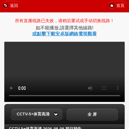
返回
首頁
所有直播线路已失效，请稍后重试或手动切换线路！
如不能播放,請選擇其他線路!
或點擊下載安卓版網絡電視觀看
CCTV-5+体育高清
全 屏
CCTV-5+体育高清 2026-08-08 節目預告