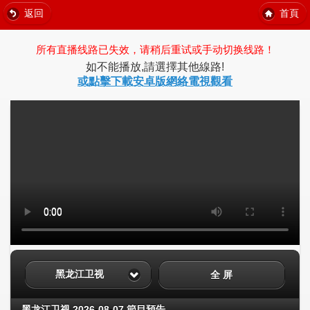
返回
首頁
所有直播线路已失效，请稍后重试或手动切换线路！
如不能播放,請選擇其他線路!
或點擊下載安卓版網絡電視觀看
黑龙江卫视
全 屏
黑龙江卫视 2026-08-07 節目預告