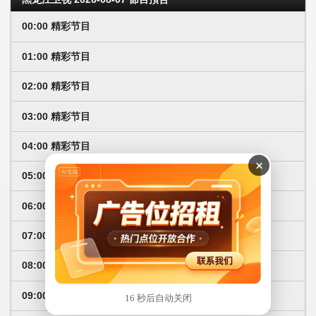
00:00 精彩节目
01:00 精彩节目
02:00 精彩节目
03:00 精彩节目
04:00 精彩节目
×
05:00 精彩节目
06:00 精彩节目
07:00 精彩节目
08:00 精彩节目
09:00 精彩节目
16 秒后自动关闭