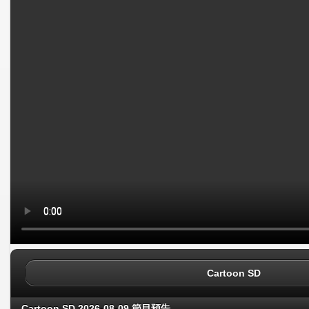
Cartoon SD
Cartoon SD 2026-08-09 節目預告