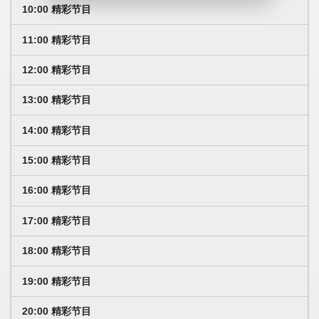
10:00 精彩节目
11:00 精彩节目
12:00 精彩节目
13:00 精彩节目
14:00 精彩节目
15:00 精彩节目
16:00 精彩节目
17:00 精彩节目
18:00 精彩节目
19:00 精彩节目
20:00 精彩节目