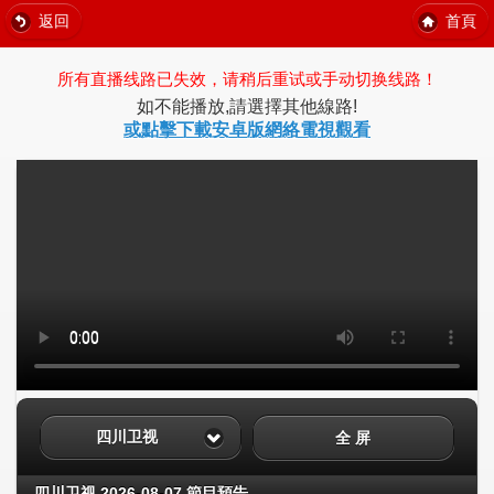
返回
首頁
所有直播线路已失效，请稍后重试或手动切换线路！
如不能播放,請選擇其他線路!
或點擊下載安卓版網絡電視觀看
四川卫视
全 屏
四川卫视 2026-08-07 節目預告