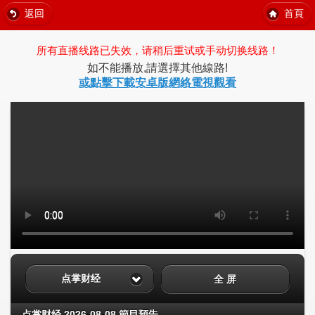
返回
首頁
所有直播线路已失效，请稍后重试或手动切换线路！
如不能播放,請選擇其他線路!
或點擊下載安卓版網絡電視觀看
点掌财经
全 屏
点掌财经 2026-08-08 節目預告