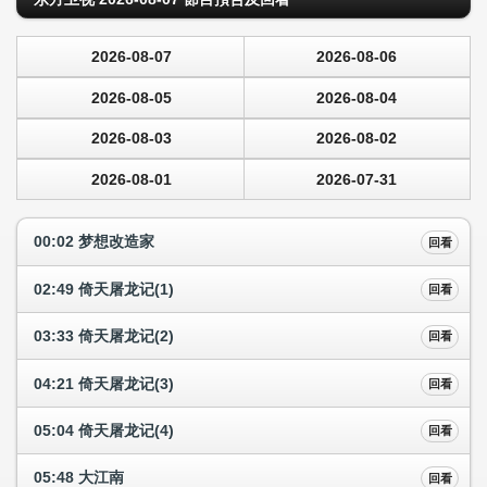
2026-08-07
2026-08-06
2026-08-05
2026-08-04
2026-08-03
2026-08-02
2026-08-01
2026-07-31
00:02 梦想改造家
回看
02:49 倚天屠龙记(1)
回看
03:33 倚天屠龙记(2)
回看
04:21 倚天屠龙记(3)
回看
05:04 倚天屠龙记(4)
回看
05:48 大江南
回看