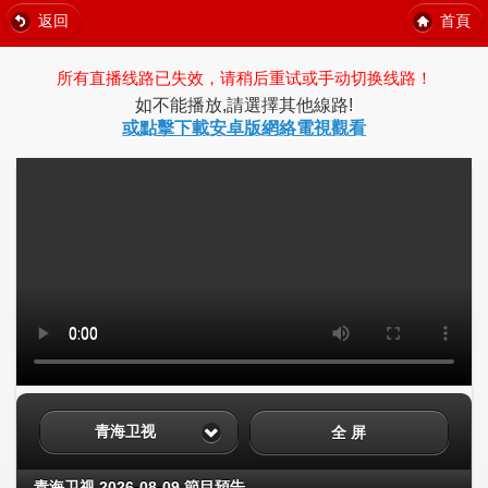
返回
首頁
所有直播线路已失效，请稍后重试或手动切换线路！
如不能播放,請選擇其他線路!
或點擊下載安卓版網絡電視觀看
青海卫视
全 屏
青海卫视 2026-08-09 節目預告