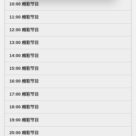
10:00 精彩节目
11:00 精彩节目
12:00 精彩节目
13:00 精彩节目
14:00 精彩节目
15:00 精彩节目
16:00 精彩节目
17:00 精彩节目
18:00 精彩节目
19:00 精彩节目
20:00 精彩节目