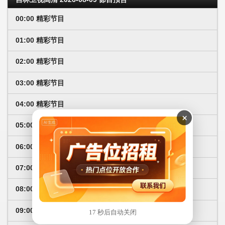
00:00 精彩节目
01:00 精彩节目
02:00 精彩节目
03:00 精彩节目
04:00 精彩节目
×
05:00 精彩节目
06:00 精彩节目
07:00 精彩节目
08:00 精彩节目
09:00 精彩节目
16 秒后自动关闭