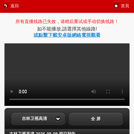
返回
首頁
所有直播线路已失效，请稍后重试或手动切换线路！
如不能播放,請選擇其他線路!
或點擊下載安卓版網絡電視觀看
吉林卫视高清
全 屏
吉林卫视高清 2026-08-09 節目預告