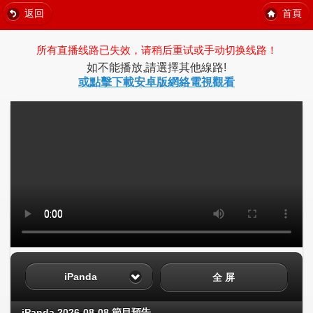
返回
首頁
所有直播线路已失效，请稍后重试或手动切换线路！
如不能播放,請選擇其他線路!
或點擊下載安卓版網絡電視觀看
iPanda
全 屏
iPanda 2026-08-08 節目預告