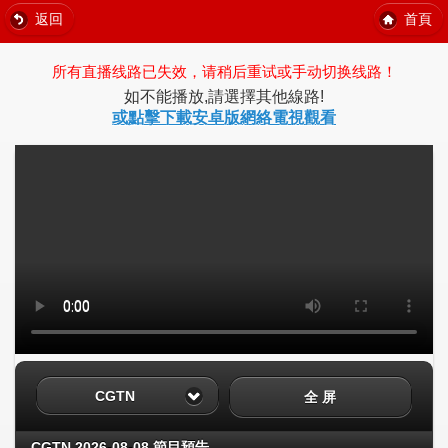
返回
首頁
所有直播线路已失效，请稍后重试或手动切换线路！
如不能播放,請選擇其他線路!
或點擊下載安卓版網絡電視觀看
CGTN
全 屏
CGTN 2026-08-08 節目預告