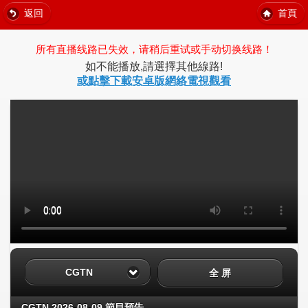
返回
首頁
所有直播线路已失效，请稍后重试或手动切换线路！
如不能播放,請選擇其他線路!
或點擊下載安卓版網絡電視觀看
CGTN
全 屏
CGTN 2026-08-09 節目預告