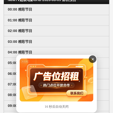
00:00 精彩节目
01:00 精彩节目
02:00 精彩节目
03:00 精彩节目
04:00 精彩节目
×
05:00 精彩节目
06:00 精彩节目
07:00 精彩节目
08:00 精彩节目
09:00 精彩节目
16 秒后自动关闭