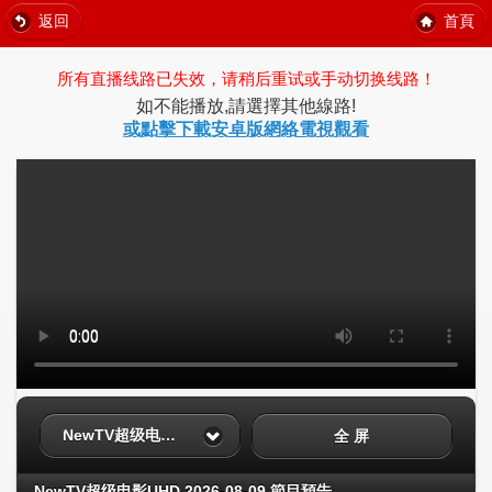
返回
首頁
所有直播线路已失效，请稍后重试或手动切换线路！
如不能播放,請選擇其他線路!
或點擊下載安卓版網絡電視觀看
NewTV超级电影UHD
全 屏
NewTV超级电影UHD 2026-08-09 節目預告