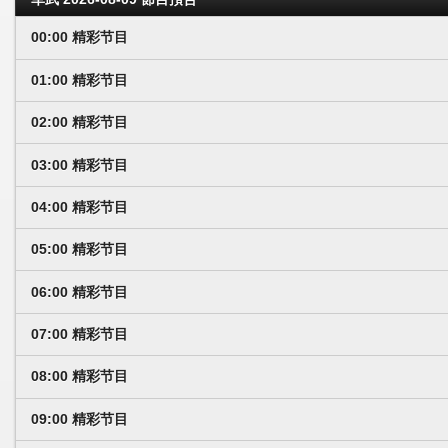
00:00 精彩节目
01:00 精彩节目
02:00 精彩节目
03:00 精彩节目
04:00 精彩节目
05:00 精彩节目
06:00 精彩节目
07:00 精彩节目
08:00 精彩节目
09:00 精彩节目