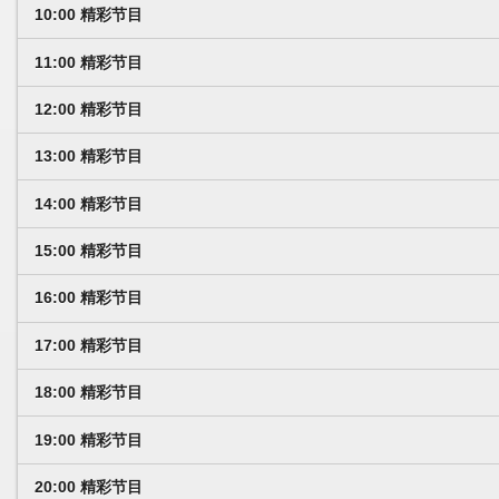
10:00 精彩节目
11:00 精彩节目
12:00 精彩节目
13:00 精彩节目
14:00 精彩节目
15:00 精彩节目
16:00 精彩节目
17:00 精彩节目
18:00 精彩节目
19:00 精彩节目
20:00 精彩节目