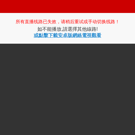
所有直播线路已失效，请稍后重试或手动切换线路！
如不能播放,請選擇其他線路!
或點擊下載安卓版網絡電視觀看