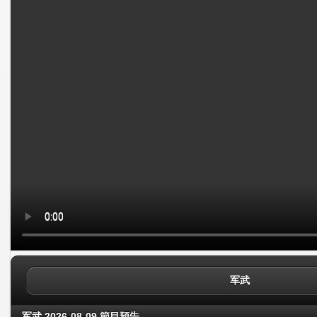
军武
军武 2026-08-09 節目預告