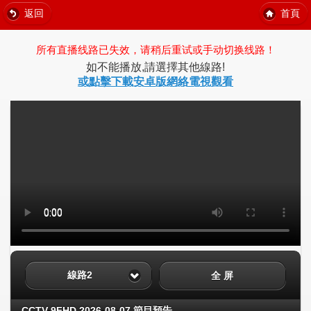
返回
首頁
所有直播线路已失效，请稍后重试或手动切换线路！
如不能播放,請選擇其他線路!
或點擊下載安卓版網絡電視觀看
線路2
全 屏
CCTV-9FHD 2026-08-07 節目預告